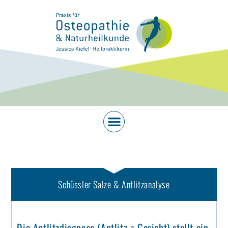
Schüssler Salze & Antlitzanalyse
Die Antlitzdiagnose (Antlitz = Gesicht) stellt ein